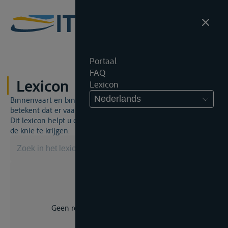
Portaal
FAQ
Lexicon
Lexicon
Nederlands
Binnenvaart en binnenvaartrecht is een unieke wereld. Dat
betekent dat er vaak een specifiek vakjargon gebruikt wordt.
Dit lexicon helpt u om een aantal broodnodige termen onder
de knie te krijgen.
Geen resultaat voor uw zoekopdracht.