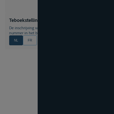
Teboekstelling
De inschrijving van een binnenschip onder een speciaal
nummer in het binnenschepenregister
NL
FR
EN
DE