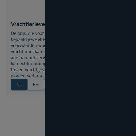
Vrachttarieven
de prijs, die voor een bepaald soort goederen voor een
bepaald gedeelte van de vaart onder bepaalde
voorwaarden wordt verlangd, resp. wordt betaald. Het
vrachttarief kan door een instantie voor alle deelnemers
aan aan het vervoer verbintelijk worden vastgelegd, deze
kan echter ook open aan een beurs worden bemiddeld, of
tussen vrachtgevers en vrachtnemers steeds opnieuw
worden verhandeld.
NL
FR
EN
DE