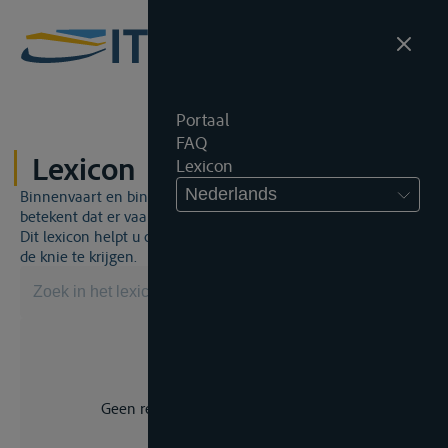
Portaal
FAQ
Lexicon
Lexicon
Nederlands
Binnenvaart en binnenvaartrecht is een unieke wereld. Dat
betekent dat er vaak een specifiek vakjargon gebruikt wordt.
Dit lexicon helpt u om een aantal broodnodige termen onder
de knie te krijgen.
Geen resultaat voor uw zoekopdracht.