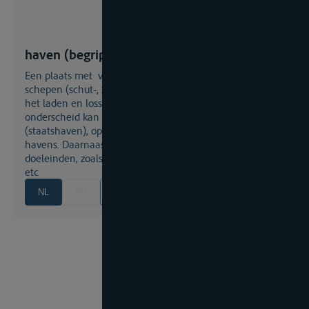
haven (begrip)
een plaats met voorzieningen voor het veilig liggen van
schepen (schut-, zekerheids-, winter-, noodhaven), resp.
het laden en lossen van schepen (omslaghaven) , waarbij
onderscheid kan worden gemaakt tussen fiscale
(staatshaven), openbare (handelshaven) en particuliere
havens. Daarnaast zijn er havens voor bijzondere
doeleinden, zoals vlothavens, douanehavens, oliehavens,
etc
NL
FR
EN
DE