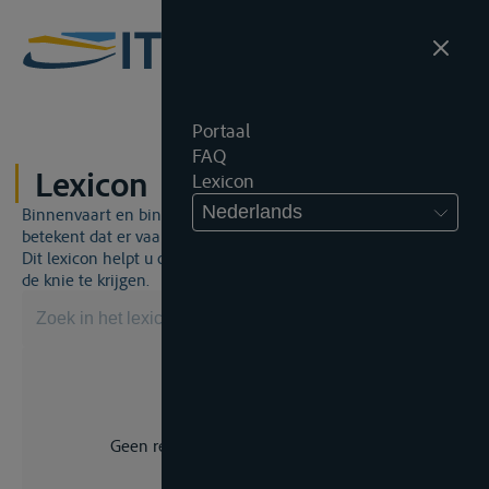
Portaal
FAQ
Lexicon
Lexicon
Nederlands
Binnenvaart en binnenvaartrecht is een unieke wereld. Dat
betekent dat er vaak een specifiek vakjargon gebruikt wordt.
Dit lexicon helpt u om een aantal broodnodige termen onder
de knie te krijgen.
Geen resultaat voor uw zoekopdracht.