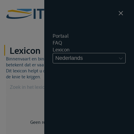
Portaal
FAQ
Lexicon
Lexicon
Nederlands
Binnenvaart en binnenvaartrecht is een unieke wereld. Dat
betekent dat er vaak een specifiek vakjargon gebruikt wordt.
Dit lexicon helpt u om een aantal broodnodige termen onder
de knie te krijgen.
Geen resultaat voor uw zoekopdracht.