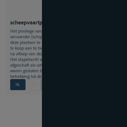
scheepvaartprivileges stapelrecht
het privilege van een aantal havensteden, die de
vervoerder (schipper, handelaar) verplichtte zijn lading in
deze plaatsen te lossen en gedurende een bepaalde tijd
te koop aan te bieden. De niet verkochte waren mochten
na afloop van deze tijd verder worden getransporteerd.
Het stapelrecht werd in de loop van de 19de eeuw
afgeschaft als uitvloeisel van de overeenkomsten die
waren gesloten tijdens het Weens Congres met
betrekking tot de vrije scheepvaart.
NL
FR
EN
DE