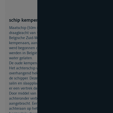
schip kempenaar
maatschip (50m x 6,60m x 2,20/2,50m) met een
draagkracht van 520/640t, dat was toegesneden op de
Belgische Zuid-Willemsvaart; met de bouw van
kempenaars, aanvankelijk nog ijzeren sleepschepen,
werd begonnen op het einde van de 19de eeuw. Tot 1930
werden in België bijna 300 van deze binnenschepen te
water gelaten.
De oude kempenaar was aan de voorzijde rond gebouwd.
Het achterschip was geveegd en voorzien van een
overhangend hek. Hier bevond zich ook de woning van
de schipper. Deze bestond uit de ingezongen roef met
salin en slaapplaatsen; aangrenzend en bovendeks was
er een vertrek dat als keuken en leefruimte dienst deed.
Door middel van een trap was de roef met het
achteronder verbonden, waar ook slaapkooien waren
aangebracht. Een stuurhuis ontbrak, maar helemaal
achteraan op het dek bevond zich de brug. Rondom het