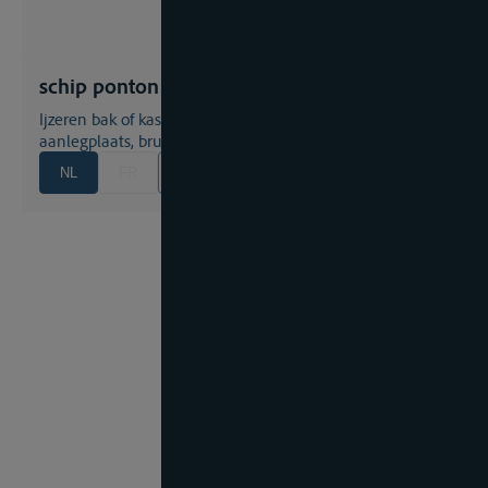
schip ponton
ijzeren bak of kast als onderdeel van een drijvend dok, als
aanlegplaats, brugschuit of platvorm om te werken
NL
FR
EN
DE