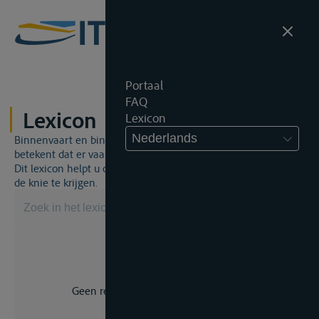
Portaal
FAQ
Lexicon
Lexicon
Nederlands
Binnenvaart en binnenvaartrecht is een unieke wereld. Dat
betekent dat er vaak een specifiek vakjargon gebruikt wordt.
Dit lexicon helpt u om een aantal broodnodige termen onder
de knie te krijgen.
Geen resultaat voor uw zoekopdracht.