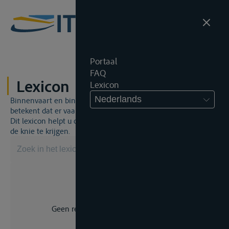
Portaal
FAQ
Lexicon
Lexicon
Nederlands
Binnenvaart en binnenvaartrecht is een unieke wereld. Dat
betekent dat er vaak een specifiek vakjargon gebruikt wordt.
Dit lexicon helpt u om een aantal broodnodige termen onder
de knie te krijgen.
Geen resultaat voor uw zoekopdracht.