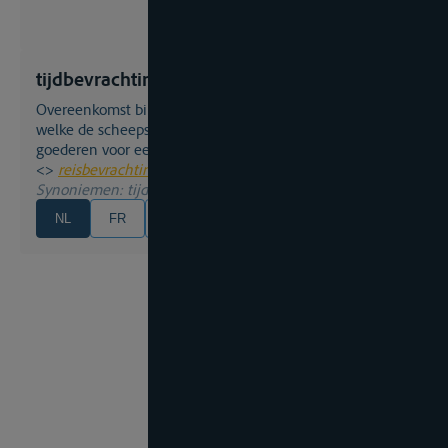
tijdbevrachting
overeenkomst binnen een charterverdrag, volgens
welke de scheepseigenaar zijn schip voor het vervoer van
goederen voor een bepaalde duur - of tijd - verhuurt.
<>
reisbevrachting
Synoniemen
: tijdcharter
NL
FR
EN
DE