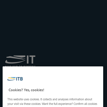
Institut royal pour le
Transport par Batellerie
asbl
Drukpersstraat 19
Cookies? Yes, cookies!
1000 Bruxelles, Belgique
Tél
: +32 2 217 09 67
This website uses cookies. It collects and analyses information about
http://www.itb-info.be
your visit via these cookies. Want the full experience? Confirm all cookies