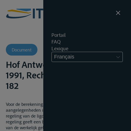
Portail
FAQ
Lexique
Document
Français
Hof Antwerpen, 19 november
1991, Rechtspr. Antw., 1992,
182
Voor de berekening van de stilligschade in quasi-delictuele
aangelegenheden is het gebruikelijk zich te richten naar de
regeling van de ligdagen inzake rivierbevrachting. Deze
regeling geeft een billijke bepaling van de minimumbedragen
van de werkelijk geleden schade.