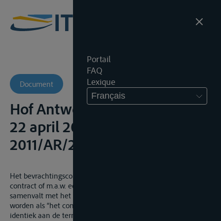
Portail
FAQ
Lexique
Document
Français
Hof Antwerpen, 4de Kamer,
22 april 2013, onuitg.,
2011/AR/2134
Het bevrachtingscontract voor vervoer is een gemengd
contract of m.a.w. een contract sui generis, dat, niet
samenvalt met het vervoerscontract. Het kan gedefinieerd
worden als “het contract waarbij een vervrachter (term
identiek aan de termen vervoerder of schipper) zijn schip