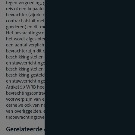
tegen vergoeding, geheel of gedeeltelijk, voor een bepaalde
reis of een bepaalde tijd, ter beschikking stelt van een
bevrachter (zijnde diegene die met de vervrachter een
contract afsluit met het oog op het vervoer of opslaan van
goederen) en dit met het oog op het vervoer van goederen.
Het bevrachtingscontract is een wederkerig contract, vermits
het wordt afgesloten tussen bevrachter en vervrachter, die elk
een aantal verplichtingen op zich nemen. In hoofde van een
bevrachter zijn dit de betaling van de vrachtprijs, het ter
beschikking stellen van lading en het uitvoeren van laad-, los-
en stuwverrichtingen, en in hoofde van de vervrachter het ter
beschikking stellen van zijn schip, het vervoer van de ter
beschikking gestelde goederen en het toezicht bij laad-, los-
en stuwverrichtingen.
Artikel 59 WRB heeft alle betwisting willen regelen die uit het
bevrachtingscontract voortspruiten, zowel die die het
voorwerp zijn van een hoofdeis als van een tegeneis, en
derhalve ook van nevenvorderingen strekkend tot betaling
van overliggelden, en zulks ook indien een
tijdbevrachtingsovereenkomst werd gesloten.
Gerelateerde documenten