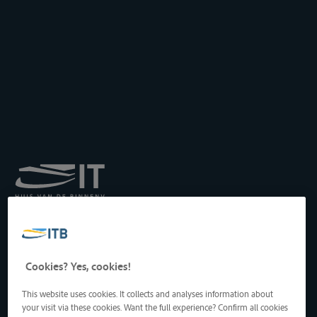
Koninklijk Instituut voor
het Transport langs de
Binnenwateren vzw
Drukpersstraat 19
Cookies? Yes, cookies!
1000 Brussel, België
Tel
: +32 2 217 09 67
This website uses cookies. It collects and analyses information about
http://www.itb-info.be
your visit via these cookies. Want the full experience? Confirm all cookies