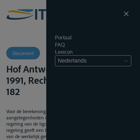
Portaal
FAQ
Lexicon
Document
Nederlands
Hof Antwerpen, 19 november
1991, Rechtspr. Antw., 1992,
182
Voor de berekening van de stilligschade in quasi-delictuele
aangelegenheden is het gebruikelijk zich te richten naar de
regeling van de ligdagen inzake rivierbevrachting. Deze
regeling geeft een billijke bepaling van de minimumbedragen
van de werkelijk geleden schade.