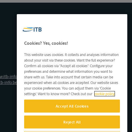
Cookies? Yes, cookies!
This website uses cookies. It collects and analyses information
about your visit via these cookies. Want the full experience?
Confirm all cookies via "Accept all cookies". Configure your
preferences and determine what information you want to
.itb-info.be
share with us. Take into account that certain media can be
tb-info.be
experienced when all cookies are accepted. Our website saves
your cookie preferences. You can adjust them via 'Cookie
settings'. Want to know more? Check out our
cookie policy
Accept All Cookies
Reject All