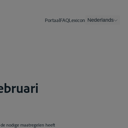
Portaal
FAQ
Lexicon
Nederlands
ebruari
er de nodige maatregelen heeft