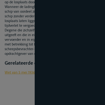
op de losplaats door de geadresseerde verschuldigd is.
Wanneer de ladingbelanghebbenden die bij lossing van het
schip van oordeel zijn dat er schade werd berokkend, het
schip zonder verdere instructies gedurende 11 dagen op de
losplaats laten liggen, zijn zij gehouden het daardoor ontstane
tijdverlet te vergoeden.
Degene die zichzelf in het cognossement als vervrachter
uitgeeft en die in eigen naam instructies geeft aan de
vervoerder en in eigen naam nieuwe afspraken bevestigde
met betrekking tot ligtijd en overliggeld, is geen
scheepsbevrachter-tussenpersoon, maar we bevrachter-
opdrachtgever van de vervoerder.
Gerelateerde documenten
Wet van 5 mei 1936 op de binnenbevrachting