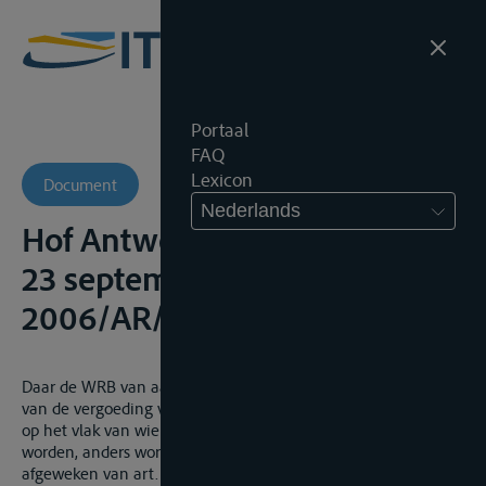
Portaal
FAQ
Lexicon
Document
Nederlands
Hof Antwerpen, 4de Kamer,
23 september 2008, onuitg.,
2006/AR/1428
Daar de WRB van aanvullend recht is, kan zowel op het vlak
van de vergoeding voor lig-, overlig- en extra overligtijden als
op het vlak van wie deze vergoedingen moeten gevorderd
worden, anders worden overeengekomen en aldus worden
afgeweken van art. 25 WRB op grond waarvan het overliggeld