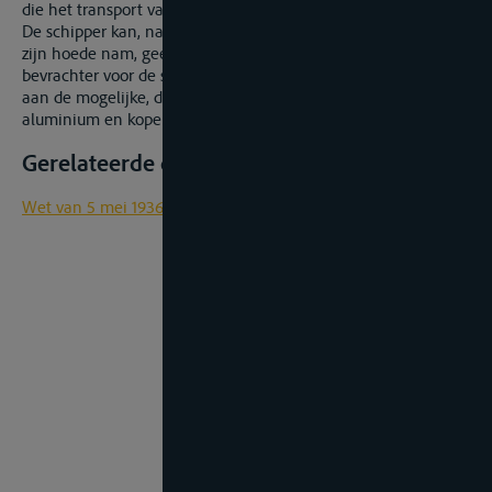
die het transport van goederen kan meebrengen.
De schipper kan, nadat hij de goederen op zijn schip onder
zijn hoede nam, geen verhaal meer uitoefenen op de
bevrachter voor de schade die moet toegeschreven worden
aan de mogelijke, doch niet gekende wisselwerking tussen
aluminium en koper.
Gerelateerde documenten
Wet van 5 mei 1936 op de binnenbevrachting