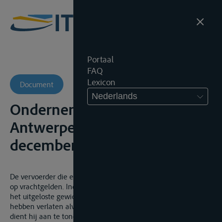
Portaal
FAQ
Lexicon
Document
Nederlands
Ondernemingsrechtbank
Antwerpen, afd. Antwerpen, 11
december 2018, A/18/587
De vervoerder die een transport heeft uitgevoerd, heeft recht
op vrachtgelden. Indien de vervoerder echter heeft nagelaten
het uitgeloste gewicht vast te stellen, door de losplaats te
hebben verlaten alvorens deze vaststelling kon plaatsvinden,
dient hij aan te tonen hoeveel werd gelost (en dus vervoerd).