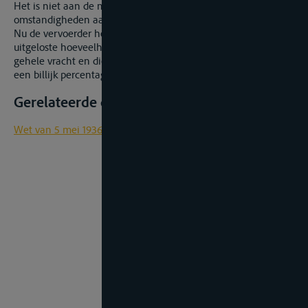
Het is niet aan de medecontractant om in de gegeven
omstandigheden aan te tonen dat er manco was.
Nu de vervoerder het bewijs niet levert van de juiste
uitgeloste hoeveelheid kan hij geen aanspraak maken op de
gehele vracht en dient deze ex aequo et bono vastgesteld op
een billijk percentage van de overeengekomen vracht.
Gerelateerde documenten
Wet van 5 mei 1936 op de binnenbevrachting